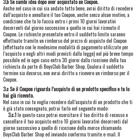
3.b Se cambi idea dopo aver acquistato un Coupon.
Anche nel caso in cui sia andato tutto bene, avrai diritto di recedere
dall’acquisto e annullare il tuo Coupon, anche senza alcun motivo, a
condizione che tu lo faccia entro i primi 10 giorni lavorativi
decorrenti dal giorno successivo a quello in cui hai ricevuto il
Coupon. Le richieste presentate entro il suddetto limite saranno
effettuate tramite un rimborso del prezzo di acquisto del Coupon
(effettuato con le medesime modalità di pagamento utilizzate per
l’acquisto o negli altri modi previsti dalla legge) nel più breve tempo
possibile ed in ogni caso entro 30 giorni dalla ricezione della tua
richiesta da parte di BoysClub Barber Shop. Qualora il suddetto
termine sia decorso, non avrai diritto a ricevere un rimborso per il
Coupon.
3.c Se il Coupon riguarda l’acquisto di un prodotto specifico e tu lo
hai già ricevuto.
Nel caso in cui tu voglia recedere dall’acquisto di un prodotto che ti
è già stato consegnato, potrai farlo nel seguente modo:
3.c.1
In questo caso potrai esercitare il tuo diritto di recesso e
cancellare il tuo acquisto entro 10 giorni lavorativi decorrenti dal
giorno successivo a quello di ricezione della merce chiamando
BoysClub Barber Shop
ed inviando conferma tramite e-mail
. Il