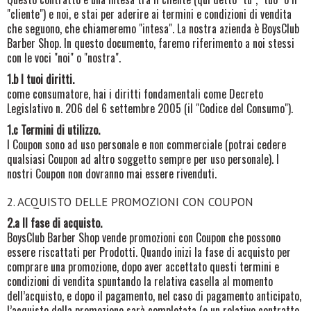
"cliente") e noi, e stai per aderire ai termini e condizioni di vendita
che seguono, che chiameremo "intesa". La nostra azienda è BoysClub
Barber Shop.
In questo documento, faremo riferimento a noi stessi
con le voci "noi" o "nostra".
1.b I tuoi diritti.
come consumatore, hai i diritti fondamentali come Decreto
Legislativo n. 206 del 6 settembre 2005 (il "Codice del Consumo").
1.c Termini di utilizzo.
I Coupon sono ad uso personale e non commerciale (potrai cedere
qualsiasi Coupon ad altro soggetto sempre per uso personale). I
nostri Coupon non dovranno mai essere rivenduti.
2. ACQUISTO DELLE PROMOZIONI CON COUPON
2.a Il fase di acquisto.
BoysClub Barber Shop vende promozioni con Coupon che possono
essere riscattati per Prodotti. Quando inizi la fase di acquisto per
comprare una promozione, dopo aver accettato questi termini e
condizioni di vendita spuntando la relativa casella al momento
dell’acquisto, e dopo il pagamento, nel caso di pagamento anticipato,
l’acquisto della promozione sarà completata (e un relativo contratto