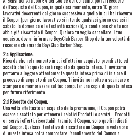
Ai sensi dell’Articolo 64 del Codice del Consumo, potrai recedere
dall’acquisto del Coupon, in qualsiasi momento, entro 10 giorni
lavorativi decorrenti dal giorno successivo a quello in cui hai ricevuto
il Coupon (per giorno lavorativo si intende qualsiasi giorno esclusi il
sabato, la domenica e le festività nazionali), a condizione che tu non
abbia già riscattato il Coupon. Qualora tu voglia cancellare il tuo
acquisto, dovrai informare BoysClub Barber Shop della tua volontà di
recedere chiamando BoysClub Barber Shop.
2.c Applicazione.
Ricorda che nel momento in cui effettui un acquisto, prendi atto ed
accetti che l’acquisto sarà regolato da questa intesa. Ti invitiamo
pertanto a leggere attentamente questa intesa prima di iniziare il
processo di acquisto di un Coupon. Ti invitiamo inoltre a scaricare e
stampare o memorizzare sul tuo computer una copia di questa intesa
per futuro riferimento.
2.d Riscatto del Coupon.
Una volta effettuato un acquisto della promozione, il Coupon potrà
essere riscattato per ottenere i relativi Prodotti o servizi. I Prodotti
o i servizi offerti, riscattabili tramite il Coupon, sono quelli indicati
sul Coupon. Qualsiasi tentativo di riscattare un Coupon in violazione
di questa intesa potrà comportare l’annullamento del Coupon a