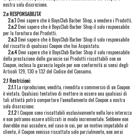
nostra sola discrezione.
2.e RESPONSABILITA'
2.e.1
Devi sapere che è BoysClub Barber Shop, a vendere i Prodotti.
2.e.2
Devi sapere che è BoysClub Barber Shop il solo responsabile
per la fornitura dei Prodotti.
2.e.3
Devi sapere che è BoysClub Barber Shop il solo responsabile
del riscatto di qualsiasi Coupon che hai Acquistato.
2.e.4
Devi sapere che è BoysClub Barber Shop il solo responsabile
della prestazione delle garanzie sui Prodotti riscattabili con un
Coupon, inclusa la garanzia legale per non conformità ai sensi degli
Articoli 129, 130 e 132 del Codice del Consumo.
2.f Restrizioni:
2.f.1
La riproduzione, vendita, rivendita o commercio di un Coupon
è vietata. Qualsiasi tentativo di mettere in essere una qualsiasi di
tali attività potrà comportare l’annullamento del Coupon a nostra
sola discrezione;
2.f.2
I Coupon sono riscattabili esclusivamente nella loro interezza
e non potranno essere utilizzati in modo incrementale. Sebbene non
dovrebbe mai accadere, nel caso in cui, per un motivo imputabile al
cliente, il Coupon venisse riscattato solo parzialmente, non avrai