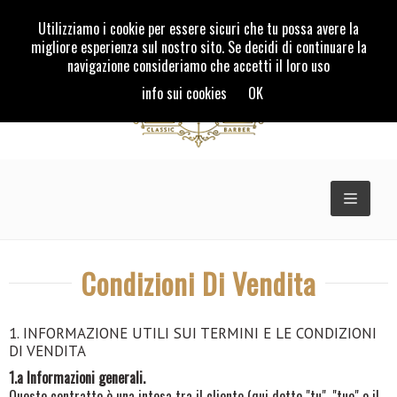
Utilizziamo i cookie per essere sicuri che tu possa avere la
migliore esperienza sul nostro sito. Se decidi di continuare la
navigazione consideriamo che accetti il loro uso
info sui cookies
OK
TOGGLE
NAVIGAT
Condizioni Di Vendita
1. INFORMAZIONE UTILI SUI TERMINI E LE CONDIZIONI
DI VENDITA
1.a Informazioni generali.
Questo contratto è una intesa tra il cliente (qui detto "tu", "tuo" o il