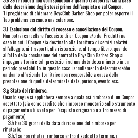
3.e Se i Prodotti non corrispondono a quanto ti aspettavi sulla base
della descrizione degli stessi prima dell’acquisto o sul Coupon.
Ti preghiamo di chiamare BoysClub Barber Shop
per poter esporre il
Tuo problema cercando una soluzione.
3.f Esclusione del diritto di recesso e cancellazione del Coupon.
Non potrai cancellare l’acquisto di un Coupon e/o dei Prodotti nel
caso in cui il Coupon sia destinato alla fornitura di servizi relativi
all’alloggio, ai trasporti, alla ristorazione, al tempo libero, quando
all’atto della conclusione del contratto BoysClub Barber Shop si
impegna a fornire tali prestazioni ad una data determinata o in un
periodo prestabilito. in questo caso l'annullamento determinerebbe
un danno all'azienda fornitrice non recuperabile a causa della
prenotazione di quella determinata data, periodo, evento ecc.
3.g Stato del rimborso.
Quanto segue si applicherà sempre a qualsiasi rimborso di un Coupon
accettato (sia come credito che rimborso monetario sullo strumento
di pagamento utilizzato per l’acquisto originario o altro mezzo di
pagamento):
3.h
hai 30 giorni dalla data di ricezione del rimborso per
rifiutarlo;
3.h.1
se non rifiuti il rimborso entro il suddetto termine, il